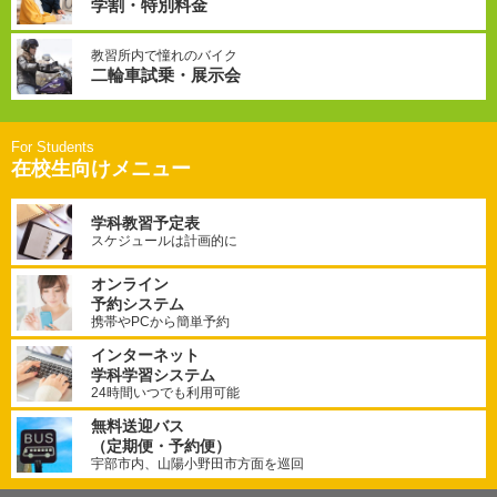
学割・特別料金
教習所内で憧れのバイク
二輪車試乗・展示会
在校生向けメニュー
学科教習予定表
スケジュールは計画的に
オンライン
予約システム
携帯やPCから簡単予約
インターネット
学科学習システム
24時間いつでも利用可能
無料送迎バス
（定期便・予約便）
宇部市内、山陽小野田市方面を巡回