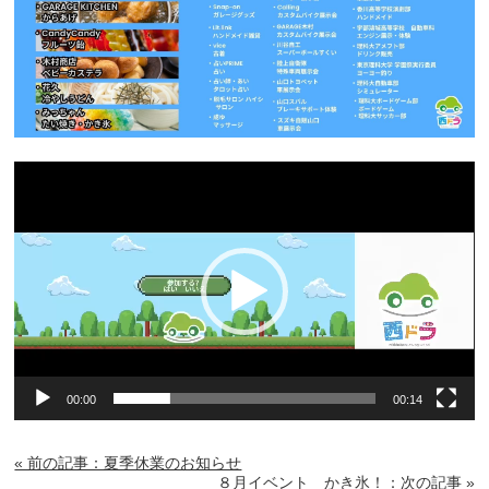
動
画
プ
レ
ー
ヤ
ー
00:00
00:14
« 前の記事：夏季休業のお知らせ
８月イベント かき氷！：次の記事 »