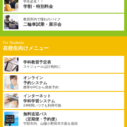
学生必見！！
学割・特別料金
教習所内で憧れのバイク
二輪車試乗・展示会
在校生向けメニュー
学科教習予定表
スケジュールは計画的に
オンライン
予約システム
携帯やPCから簡単予約
インターネット
学科学習システム
24時間いつでも利用可能
無料送迎バス
（定期便・予約便）
宇部市内、山陽小野田市方面を巡回