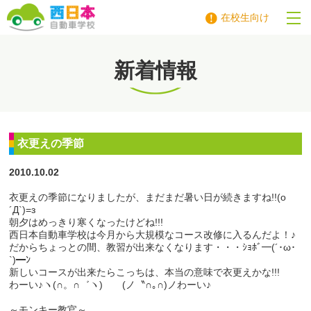
在校生向け
西日本自動車学校
新着情報
衣更えの季節
2010.10.02
衣更えの季節になりましたが、まだまだ暑い日が続きますね!!(o
´Д`)=з
朝夕はめっきり寒くなったけどね!!!
西日本自動車学校は今月から大規模なコース改修に入るんだよ！♪
だからちょっとの間、教習が出来なくなります・・・ｼｮﾎﾞ━(´･ω･
`)━ﾝ
新しいコースが出来たらこっちは、本当の意味で衣更えかな!!!
わーい♪ヽ(∩。∩゛ヽ) (ノ〝∩｡∩)ノわーい♪
～モンキー教官～