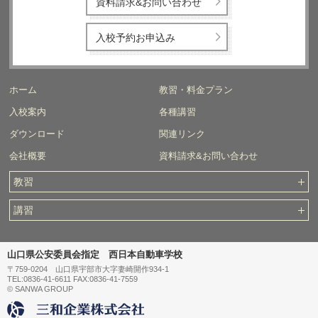
資料請求&お問い合わせ
入校予約お申込み
ホーム
教習・料金プラン
入校案内
各種講習
ダウンロード
関連リンク
会社概要
資料請求&お問い合わせ
教習
講習
山口県公安委員会指定 西日本自動車学校
〒759-0204 山口県宇部市大字妻崎開作934-1
TEL:0836-41-6611 FAX:0836-41-7559
© SANWA GROUP