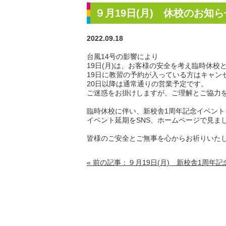
９月19日(月) 休校のお知
2022.09.18
台風14号の影響により
19日(月)は、お客様の安全を考え臨時休校
19日に教習の予約が入っている方はキャン
20日以降は通常通りの営業予定です。
ご迷惑をお掛けしますが、ご理解とご協力
臨時休校に伴い、新校舎1周年記念イベン
イベント延期をSNS、ホームページで見ま
皆様のご安全とご無事を心からお祈りいた
« 前の記事：９月19日(月) 新校舎1周