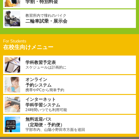
学割・特別料金
教習所内で憧れのバイク
二輪車試乗・展示会
在校生向けメニュー
学科教習予定表
スケジュールは計画的に
オンライン
予約システム
携帯やPCから簡単予約
インターネット
学科学習システム
24時間いつでも利用可能
無料送迎バス
（定期便・予約便）
宇部市内、山陽小野田市方面を巡回