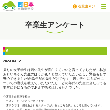
在校生向け
西日本自動車学校
卒業生アンケート
6
2023.03.12
周りの女子学生は若い先生が面白くていいと言ってましたが、私は
おじいちゃん先生のほうが色々と教えていただいたし、緊張もせず
安心できました
!
勿論年配の先生だけでなく、若い先生にも縦列に
ついての裏技を教えていただいたし、どの年代の先生に当たっても
非常に身になるのであえて指名はしませんでした。
☆西日本自動車学校☆
コメントありがとうございます。
西ドラでは、個性あふれるスタッフがいるところも良いところと思っています。
スタッフ一同これからも皆様に運転が大好きになって頂けるよう、