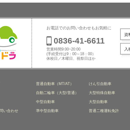
お電話でのお問い合わせもお気軽に
資
0836-41-6611
入
営業時間9:00~20:00
(手続受付は9：00～18：00）
休校日／木曜日、祝祭日ほか
本自動車学
ド
普通自動車（MT/AT）
けん引自動車
自動二輪車（大型/普通）
大型特殊自動車
中型自動車
大型自動車
問い合わせ
準中型自動車
普通二種運転免許