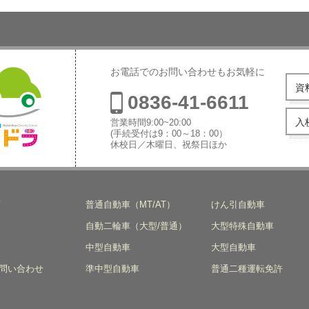
お電話でのお問い合わせもお気軽に
資
0836-41-6611
入
営業時間9:00~20:00
(手続受付は9：00～18：00）
休校日／木曜日、祝祭日ほか
本自動車学
ド
普通自動車（MT/AT）
けん引自動車
自動二輪車（大型/普通）
大型特殊自動車
中型自動車
大型自動車
問い合わせ
準中型自動車
普通二種運転免許