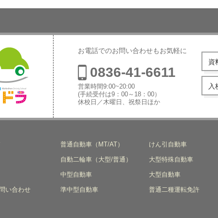
お電話でのお問い合わせもお気軽に
資
0836-41-6611
入
営業時間9:00~20:00
(手続受付は9：00～18：00）
休校日／木曜日、祝祭日ほか
本自動車学
ド
普通自動車（MT/AT）
けん引自動車
自動二輪車（大型/普通）
大型特殊自動車
中型自動車
大型自動車
問い合わせ
準中型自動車
普通二種運転免許