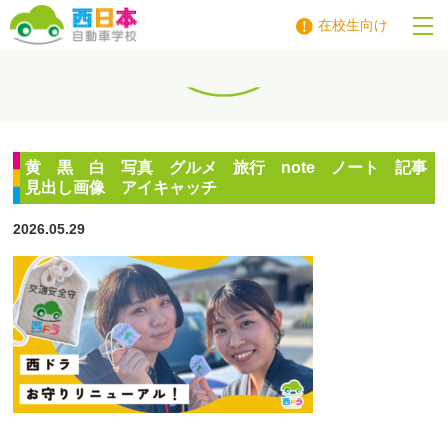
在校生向け
西日本自動車学校
黄 黒 白 写真 グルメ 旅行 note ノート 記事
見出し画像 アイキャッチ
2026.05.29