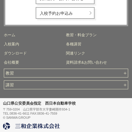
入校予約お申込み
ホーム
教習・料金プラン
入校案内
各種講習
ダウンロード
関連リンク
会社概要
資料請求&お問い合わせ
教習
講習
山口県公安委員会指定 西日本自動車学校
〒759-0204 山口県宇部市大字妻崎開作934-1
TEL:0836-41-6611 FAX:0836-41-7559
© SANWA GROUP